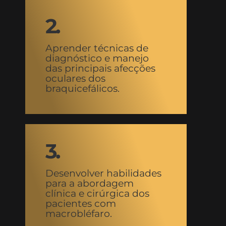
2.
Aprender técnicas de
diagnóstico e manejo
das principais afecções
oculares dos
braquicefálicos.
3.
Desenvolver habilidades
para a abordagem
clínica e cirúrgica dos
pacientes com
macrobléfaro.