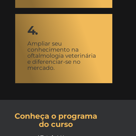
4.
Ampliar seu
conhecimento na
oftalmologia veterinária
e diferenciar-se no
mercado.
Conheça o programa
do curso