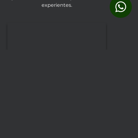
experientes.
Renata
Squarzoni
Coordenadora e
Professora