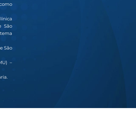
 como
línica
e São
 tema
e São
MU) –
ria.