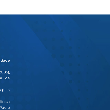
idade
2005),
ca de
s pela
línica
Paulo