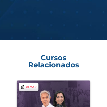
Cursos
Relacionados
01 MAR
0