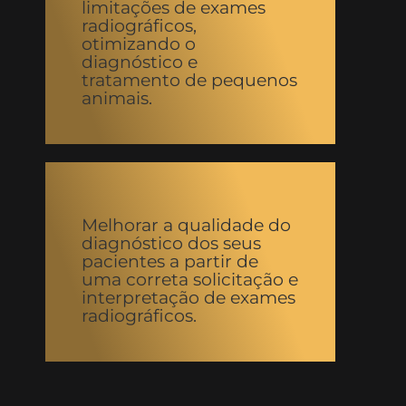
limitações de exames
radiográficos,
otimizando o
diagnóstico e
tratamento de pequenos
animais.
Melhorar a qualidade do
diagnóstico dos seus
pacientes a partir de
uma correta solicitação e
interpretação de exames
radiográficos.