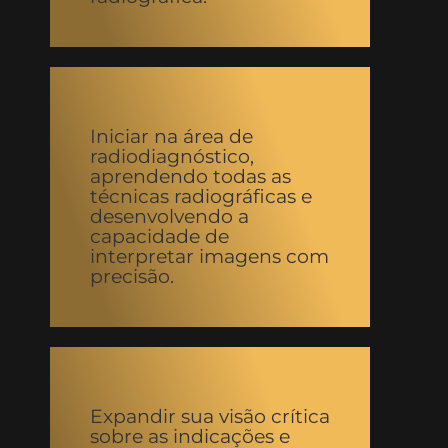
Iniciar na área de
radiodiagnóstico,
aprendendo todas as
técnicas radiográficas e
desenvolvendo a
capacidade de
interpretar imagens com
precisão.
Expandir sua visão crítica
sobre as indicações e