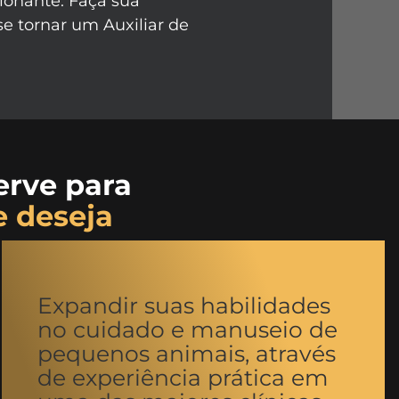
ionante. Faça sua
se tornar um Auxiliar de
erve para
e deseja
Expandir suas habilidades
no cuidado e manuseio de
pequenos animais, através
de experiência prática em