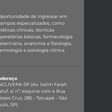
Oportunidade de ingressar em
campos especializados, como
ráticas clínicas, técnicas
peratórias básicas, farmacologia
eterinária, anatomia e fisiologia,
emiologia e patologia clínica.
ndereço
NCLIVEPA-SP (Av. Salim Farah
luf, s/ nº, esquina com a Rua
isses Cruz, 285 - Tatuapé - São
ulo, SP)