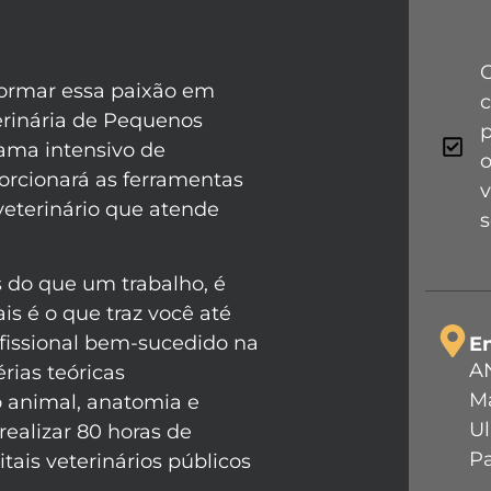
formar essa paixão em
erinária de Pequenos
p
rama intensivo de
o
orcionará as ferramentas
v
eterinário que atende
s
s do que um trabalho, é
 é o que traz você até
rofissional bem-sucedido na
E
A
rias teóricas
Ma
 animal, anatomia e
Ul
realizar 80 horas de
Pa
ais veterinários públicos