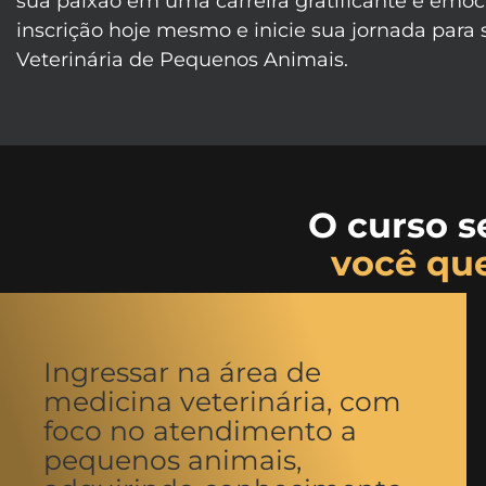
sua paixão em uma carreira gratificante e emoc
inscrição hoje mesmo e inicie sua jornada para 
Veterinária de Pequenos Animais.
O curso s
você qu
Ingressar na área de
medicina veterinária, com
foco no atendimento a
pequenos animais,