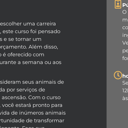
Pú
O 
ma
escolher uma carreira
co
o, este curso foi pensado
in
s e se tornar um
Ve
 orçamento. Além disso,
pe
o é oferecido com
fo
 durante a semana ou aos
ho
sideram seus animais de
Se
a por serviços de
12
m ascensão. Com o curso
às
 você estará pronto para
 vida de inúmeros animais
rtunidade de transformar