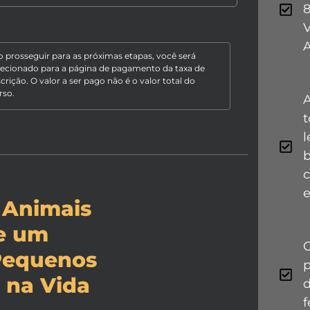
8
V
o prosseguir para as próximas etapas, você será
recionado para a página de pagamento da taxa de
scrição. O valor a ser pago não é o valor total do
rso.
t
l
b
e
 Animais
se um
C
 Pequenos
p
 na Vida
d
f