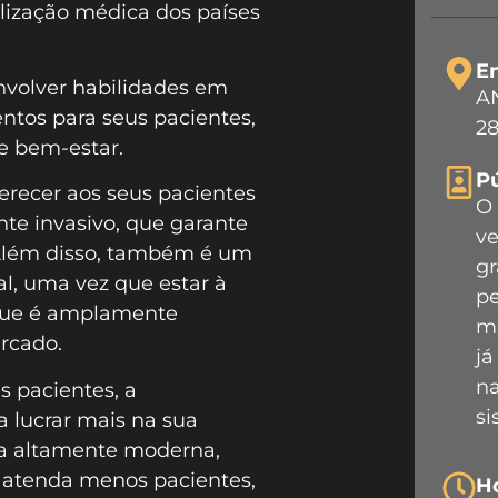
lização médica dos países
E
nvolver habilidades em
AN
ntos para seus pacientes,
28
de bem-estar.
Pú
erecer aos seus pacientes
O 
te invasivo, que garante
ve
 Além disso, também é um
gr
al, uma vez que estar à
pe
 que é amplamente
me
rcado.
já
na
s pacientes, a
si
 lucrar mais na sua
ica altamente moderna,
 atenda menos pacientes,
H