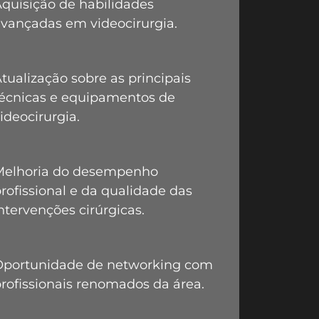
quisição de habilidades
vançadas em videocirurgia.
tualização sobre as principais
técnicas e equipamentos de
ideocirurgia.
Melhoria do desempenho
rofissional e da qualidade das
ntervenções cirúrgicas.
Oportunidade de networking com
rofissionais renomados da área.