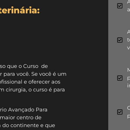
A
erinária:
a
A
v
sso que o Curso de
r para você. Se você é um
p
fissional e oferecer aos
i
 cirurgia, o curso é para
ório Avançado Para
p
 maior centro de
 do continente e que