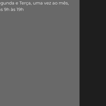
gunda e Terça, uma vez ao mês,
s 9h às 19h