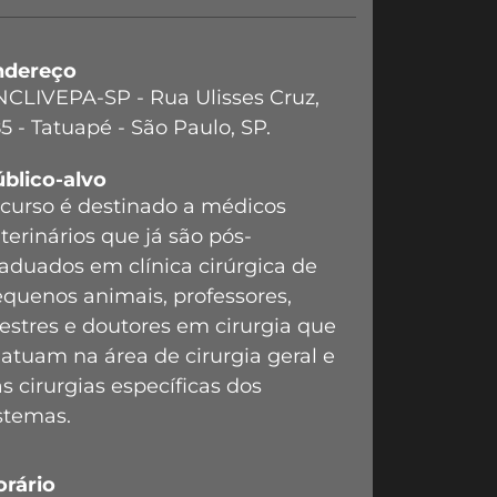
ndereço
CLIVEPA-SP - Rua Ulisses Cruz,
5 - Tatuapé - São Paulo, SP.
blico-alvo
curso é destinado a médicos
terinários que já são pós-
aduados em clínica cirúrgica de
quenos animais, professores,
stres e doutores em cirurgia que
 atuam na área de cirurgia geral e
s cirurgias específicas dos
stemas.
orário