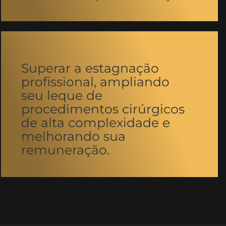
Superar a estagnação
profissional, ampliando
seu leque de
procedimentos cirúrgicos
de alta complexidade e
melhorando sua
remuneração.