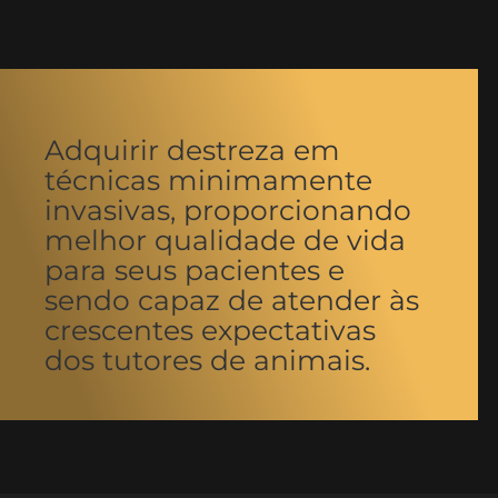
Adquirir destreza em
técnicas minimamente
invasivas, proporcionando
melhor qualidade de vida
para seus pacientes e
sendo capaz de atender às
crescentes expectativas
dos tutores de animais.