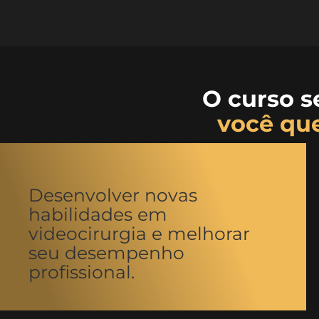
O curso s
você qu
Desenvolver novas
habilidades em
videocirurgia e melhorar
seu desempenho
profissional.