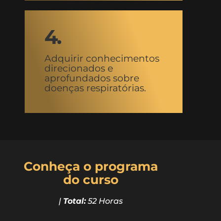
4.
Adquirir conhecimentos
direcionados e
aprofundados sobre
doenças respiratórias.
Conheça o programa
do curso
|
Total:
52 Horas