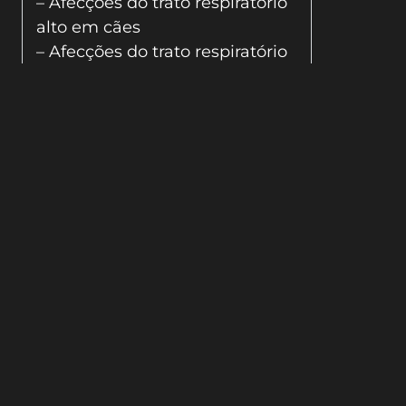
– Afecções do trato respiratório
alto em cães
– Afecções do trato respiratório
alto em gatos
– Exame radiográfico
– Exame de tomografia
computadorizada
– Ressonância magnética da
cavidade nasal
– Rinoscopia e traqueoscopia
– Discussão de casos da rotina
– Discussão de casos
complexos
– Mesa redonda