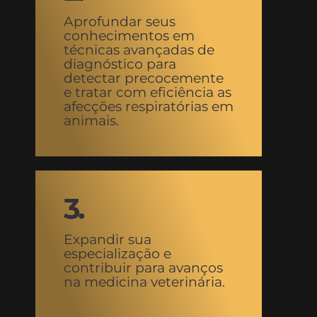
Aprofundar seus
conhecimentos em
técnicas avançadas de
diagnóstico para
detectar precocemente
e tratar com eficiência as
afecções respiratórias em
animais.
3.
Expandir sua
especialização e
contribuir para avanços
na medicina veterinária.