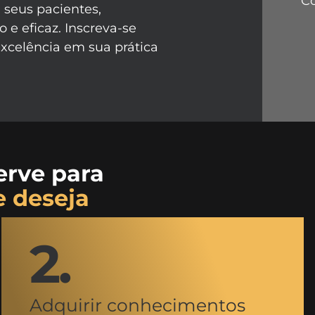
C
seus pacientes,
e eficaz. Inscreva-se
xcelência em sua prática
erve para
e deseja
2.
Adquirir conhecimentos