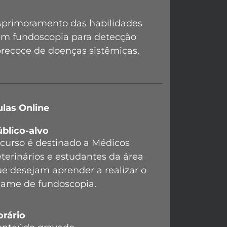
Aprimoramento das habilidades
em fundoscopia para detecção
recoce de doenças sistêmicas.
las Online
blico-alvo
curso é destinado a Médicos
terinários e estudantes da área
e desejam aprender a realizar o
xame de fundoscopia.
orário