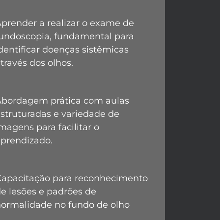
prender a realizar o exame de
fundoscopia, fundamental para
dentificar doenças sistêmicas
través dos olhos.
Abordagem prática com aulas
struturadas e variedade de
magens para facilitar o
aprendizado.
Capacitação para reconhecimento
e lesões e padrões de
normalidade no fundo de olho