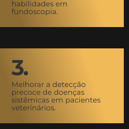
habilidades em
fundoscopia.
3.
Melhorar a detecção
precoce de doenças
sistêmicas em pacientes
veterinários.