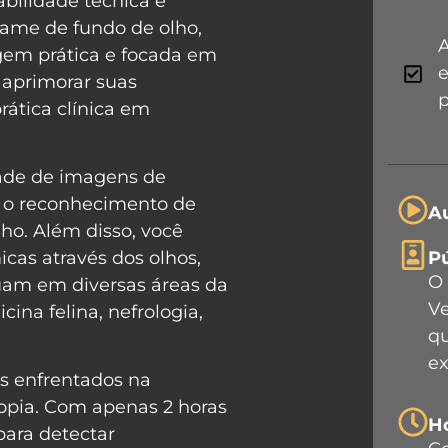
abilidade técnica e
xame de fundo de olho,
agem prática e focada em
 aprimorar suas
p
rática clínica em
dade de imagens de
e o reconhecimento de
Au
ho. Além disso, você
icas através dos olhos,
Pú
O 
tuam em diversas áreas da
Ve
ina felina, nefrologia,
qu
e
os enfrentados na
opia. Com apenas 2 horas
H
para detectar