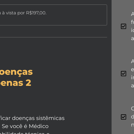
 à vista por R$197,00.
A
i
a
a
doenças
e
i
penas 2
d
icar doenças sistêmicas
! Se você é Médico