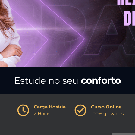
r
i
t
m
o
Estude
no
seu
Carga Horária
Curso Online
2 Horas
100% gravadas