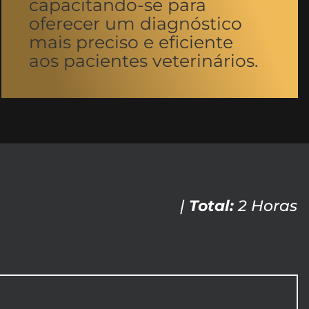
capacitando-se para
oferecer um diagnóstico
mais preciso e eficiente
aos pacientes veterinários.
|
Total:
2 Horas